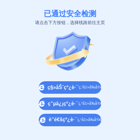
已通过安全检测
请点击下方按钮，选择线路前往主页
ç§»åŠ¨çº¿è·¯
ç‚¹å‡»å‰å¾€
ç”µä¿¡çº¿è·¯
ç‚¹å‡»å‰å¾€
è”é€šçº¿è·¯
ç‚¹å‡»å‰å¾€